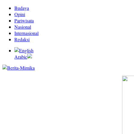
Budaya
Opini
Pariwisata
Nasional
Internasional
Redaksi