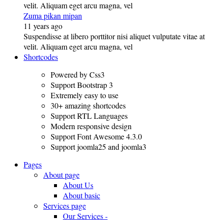
velit. Aliquam eget arcu magna, vel
Zuma pikan mipan
11 years ago
Suspendisse at libero porttitor nisi aliquet vulputate vitae at
velit. Aliquam eget arcu magna, vel
Shortcodes
Powered by Css3
Support Bootstrap 3
Extremely easy to use
30+ amazing shortcodes
Support RTL Languages
Modern responsive design
Support Font Awesome 4.3.0
Support joomla25 and joomla3
Pages
About page
About Us
About basic
Services page
Our Services -