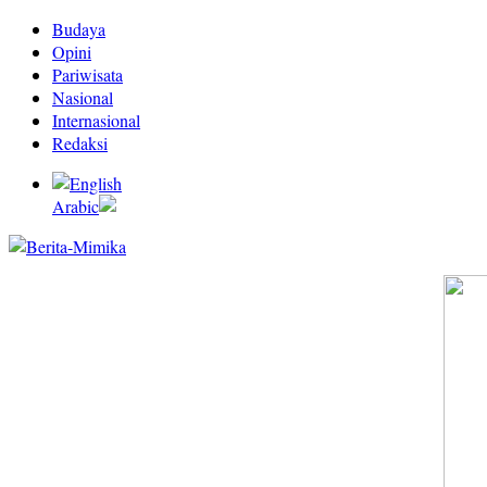
Budaya
Opini
Pariwisata
Nasional
Internasional
Redaksi